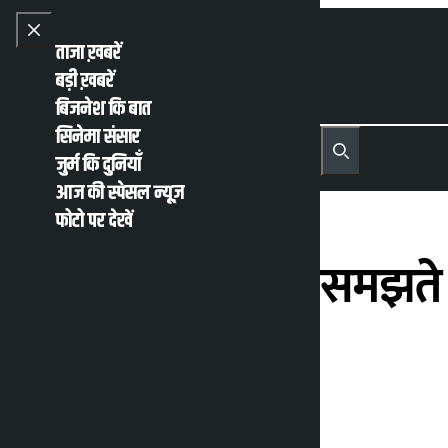
Skip to content
Close menu
ताजा ख़बरें
बड़ी ख़बरें
बिजनेश कि बात
सिनेमा संसार
नेपाली
English
जुर्म कि दुनियाँ
MENU
Recent News
Trending News
Search
Open main menu
आज की स्पेसल न्यूज़
फोटो पर देखें
समय के महत्व को समझते ह
खतीवाड़ा
कालोपाटी
मंगलवार जून 30, 2026 1:45 अपराह्न