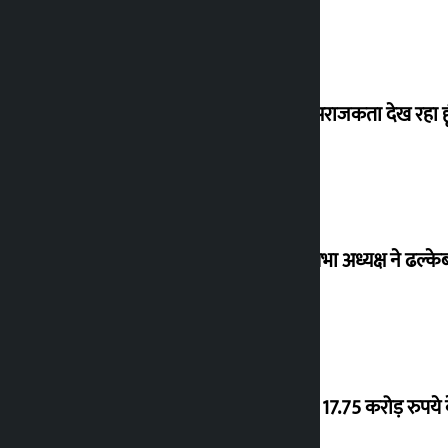
मैं ऐसी अराजकता देख रहा हू
विधानसभा अध्यक्ष ने ढल्के
‘गौंथली’ 17.75 करोड़ रुप