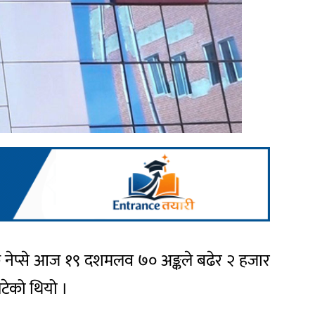
 नेप्से आज १९ दशमलव ७० अङ्कले बढेर २ हजार
टेको थियो ।