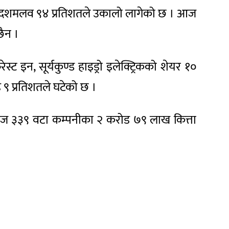
 १ दशमलव ९४ प्रतिशतले उकालो लागेको छ । आज
ैन ।
्ट इन, सूर्यकुण्ड हाइड्रो इलेक्ट्रिकको शेयर १०
ै ९ प्रतिशतले घटेको छ ।
आज ३३९ वटा कम्पनीका २ करोड ७९ लाख कित्ता