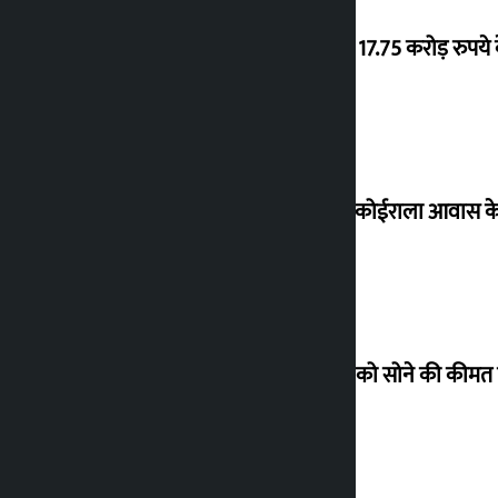
‘गौंथली’ 17.75 करोड़ रुप
शेखर ने कोईराला आवास क
शुक्रवार को सोने की कीमत