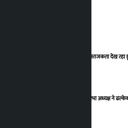
मैं ऐसी अराजकता देख रहा हू
विधानसभा अध्यक्ष ने ढल्के