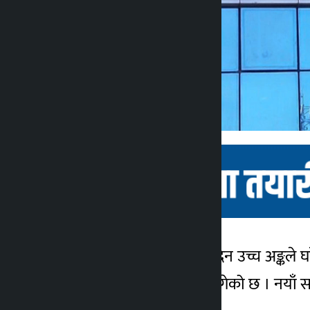
काठमाण्डौ – लगातार दुई दिन उच्च अङ्कल
कालोपाटी
८५१ दशमलव ०९ विन्दुमा पुगेको छ । नयाँ स
4 महीना ago