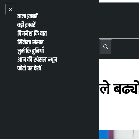
Skip to content
Close menu
ताजा ख़बरें
बड़ी ख़बरें
बिजनेश कि बात
सिनेमा संसार
नेपाली
English
जुर्म कि दुनियाँ
MENU
Recent News
Trending News
Search
Open main menu
आज की स्पेसल न्यूज़
फोटो पर देखें
शेयर बजार १९ अङ्कले बढ्य
कालोपाटी
मंगलवार मार्च 31, 2026 3:50 अपराह्न