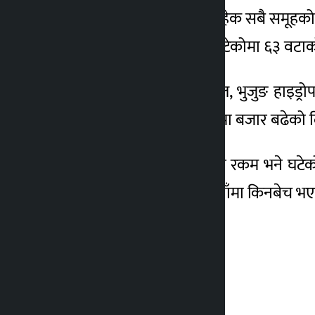
आज म्युचल फन्ड र अन्य बाहेक सबै समूह
१९५ वटा कम्पनीको शेयर घटेकोमा ६३ वटाक
आज रिलायन्स स्पिनिङ मिल, भुजुङ हाइड्रोपाव
प्रतिशतले बढेको छ । समग्रमा बजार बढेको दि
आज नेप्से बढे पनि कारोबार रकम भने घट
शेयर ११ अर्ब ११ करोड रुपैयाँमा किनबेच भ