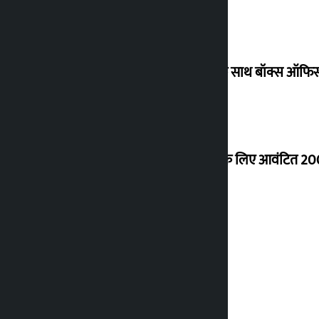
‘गौंथली’ 17.75 करोड़ रुपये के कलेक्शन के साथ बॉक्स ऑफिस
शेखर ने कोईराला आवास के नवीनीकरण के लिए आवंटित 200
शुक्रवार को सोने की कीमत कितनी बढ़ी?