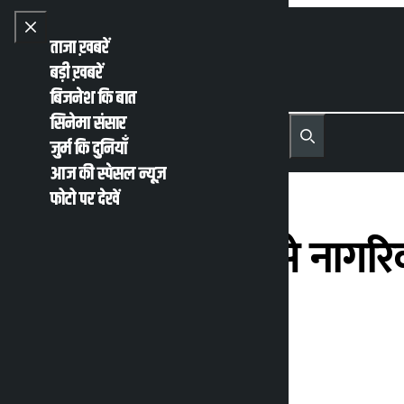
Skip to content
Close menu
ताजा ख़बरें
बड़ी ख़बरें
बिजनेश कि बात
सिनेमा संसार
नेपाली
English
जुर्म कि दुनियाँ
MENU
Recent News
Trending News
Search
Open main menu
आज की स्पेसल न्यूज़
फोटो पर देखें
संविधान संशोधन से नागरि
थापा
कालोपाटी
गुरूवार जुलाई 9, 2026 5:07 अपराह्न