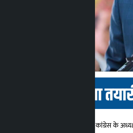
काठमांडू। काठमांडू: नेपाली कांग्रेस के अध
कालोपाटी