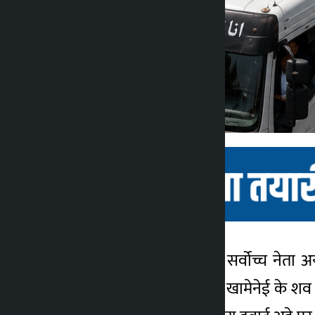
काठमांडू। तेहरान: ईरान के सर्वोच्च नेत
कालोपाटी
सरकारी मीडिया के अनुसार, खामेनेई के शव को
1 महीना ago