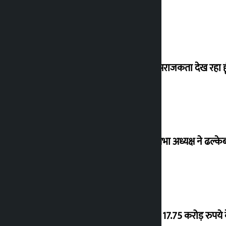
मैं ऐसी अराजकता देख रहा हू
विधानसभा अध्यक्ष ने ढल्के
‘गौंथली’ 17.75 करोड़ रुप