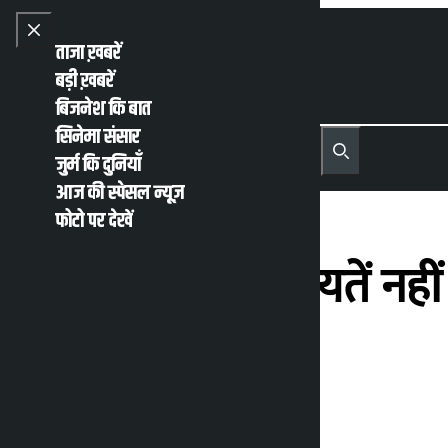
Skip to content
Close menu
ताजा ख़बरें
बड़ी ख़बरें
बिजनेश कि बात
सिनेमा संसार
नेपाली
English
जुर्म कि दुनियाँ
MENU
Recent News
Trending News
Search
Open main menu
आज की स्पेसल न्यूज़
फोटो पर देखें
गृह मंत्रालय ने रियायतें नह
निर्देश दिए
कालोपाटी
गुरूवार जुलाई 2, 2026 10:16 पूर्वाह्न