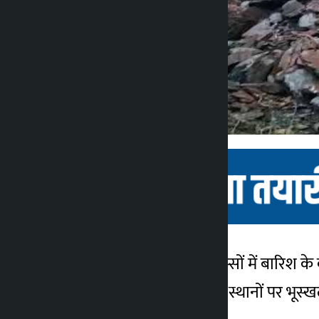
काठमांडू। देश के विभिन्न हिस्सों में बारिश 
कालोपाटी
दार्चुला और बैतडी के विभिन्न स्थानों पर भ
1 महीना ago