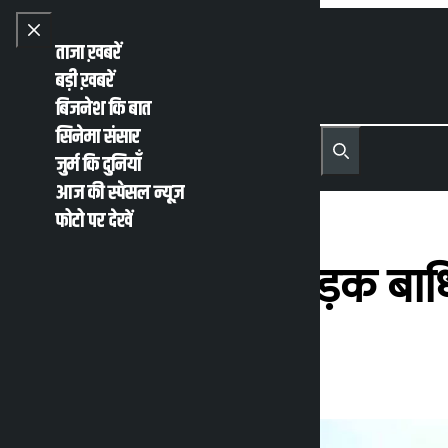
Skip to content
Close menu
ताजा ख़बरें
बड़ी ख़बरें
बिजनेश कि बात
सिनेमा संसार
नेपाली
English
जुर्म कि दुनियाँ
MENU
Recent News
Trending News
Search
Open main menu
आज की स्पेसल न्यूज़
फोटो पर देखें
बारिश के कारण सड़क बाधित,
कालोपाटी
मंगलवार जून 30, 2026 10:22 पूर्वाह्न