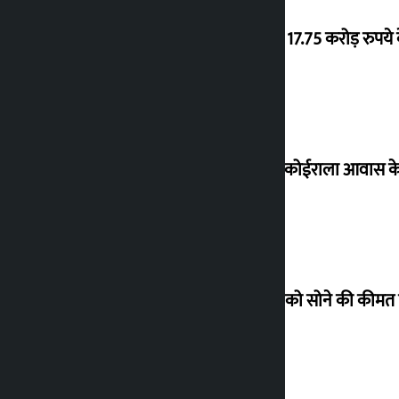
‘गौंथली’ 17.75 करोड़ रुप
शेखर ने कोईराला आवास क
शुक्रवार को सोने की कीमत