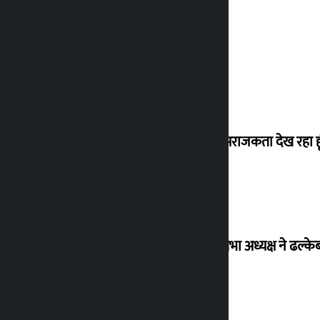
मैं ऐसी अराजकता देख रहा हू
विधानसभा अध्यक्ष ने ढल्के