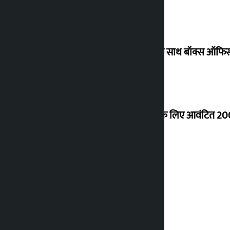
‘गौंथली’ 17.75 करोड़ रुपये के कलेक्शन के साथ बॉक्स ऑफिस
शेखर ने कोईराला आवास के नवीनीकरण के लिए आवंटित 200
शुक्रवार को सोने की कीमत कितनी बढ़ी?