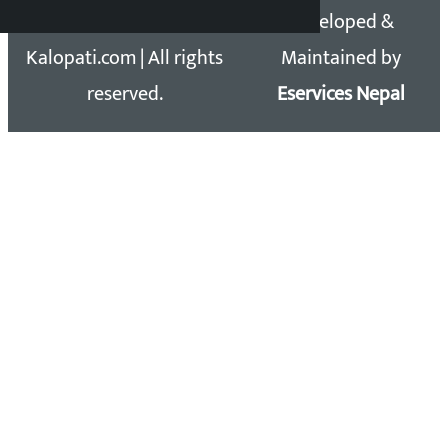
Copyright 2026 ©
Developed &
Kalopati.com | All rights
Maintained by
reserved.
Eservices Nepal