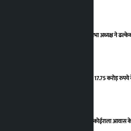
विधानसभा अध्यक्ष ने ढल्के
‘गौंथली’ 17.75 करोड़ रुप
शेखर ने कोईराला आवास क