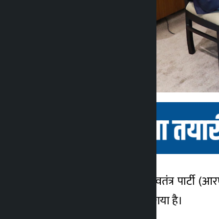
काठमांडू। सत्तारूढ़ राष्ट्रीय स्वतंत्र प
कालोपाटी
दूसरी बार स्थगित कर दिया गया है।
1 महीना ago