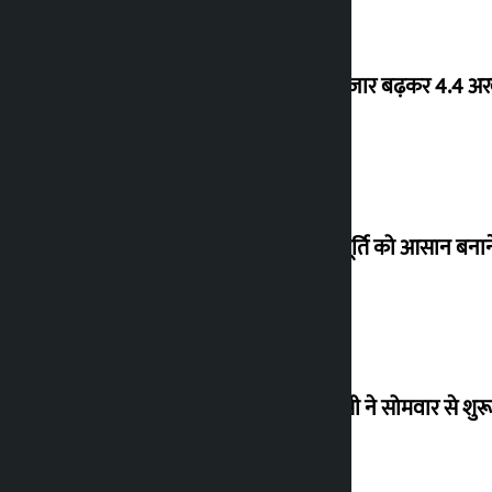
शेयर बाजार बढ़कर 4.4 अरब
गैस आपूर्ति को आसान बनाने
आरएसपी ने सोमवार से शुर