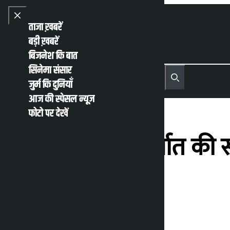
Skip to content
Close menu
ताजा ख़बरें
बड़ी ख़बरें
बिजनेश कि बात
सिनेमा संसार
नेपाली
English
जुर्म कि दुनियाँ
MENU
Recent News
Trending News
Search
Open main menu
आज की स्पेसल न्यूज़
फोटो पर देखें
सरकार ने चाय निर्यात की
गठन किया
कालोपाटी
मंगलवार जून 23, 2026 9:57 पूर्वाह्न