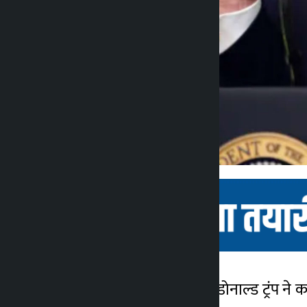
काठमांडू। अमेरिकी राष्ट्रपति डोनाल्ड ट्रंप 
कालोपाटी