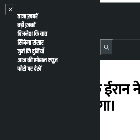
Skip to content
Close menu
ताजा ख़बरें
बड़ी ख़बरें
बिजनेश कि बात
सिनेमा संसार
नेपाली
English
जुर्म कि दुनियाँ
MENU
Recent News
Trending News
Search
Open main menu
आज की स्पेसल न्यूज़
फोटो पर देखें
ट्रंप का कहना है कि ईरान
ही जारी किया जाएगा।
कालोपाटी
मंगलवार जून 16, 2026 12:06 अपराह्न