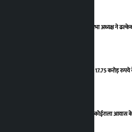
विधानसभा अध्यक्ष ने ढल्के
‘गौंथली’ 17.75 करोड़ रुप
शेखर ने कोईराला आवास क