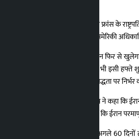
ही जारी किया जाएगा।
2 महीना ago
जी-7 शिखर सम्मेलन से इतर फ्रांस के राष्ट्र
हस्ताक्षर किए गए हैं। वरिष्ठ अमेरिकी अधि
होर्मुज जलडमरूमध्य उसी दिन फिर से खुलेग
कार्यक्रम पर तकनीकी वार्ता भी इसी हफ्ते
पालन करने की उसकी प्रतिबद्धता पर निर्भर 
अमेरिकी उपराष्ट्रपति जेडी वेंस ने कहा कि ईरा
लिए प्रतिबद्ध है। उन्होंने कहा कि ईरान पर
समझौते के तहत दोनों पक्ष अगले 60 दिनों 