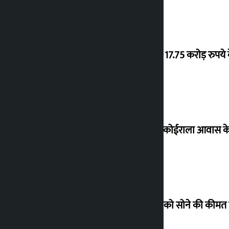
‘गौंथली’ 17.75 करोड़ रुप
शेखर ने कोईराला आवास क
शुक्रवार को सोने की कीमत