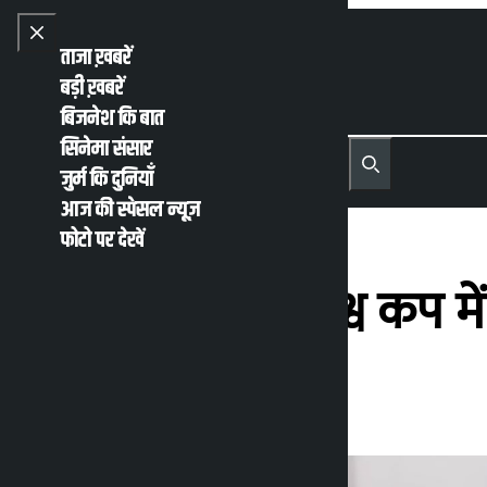
Skip to content
Close menu
ताजा ख़बरें
बड़ी ख़बरें
बिजनेश कि बात
सिनेमा संसार
नेपाली
English
जुर्म कि दुनियाँ
MENU
Recent News
Trending News
Search
Open main menu
आज की स्पेसल न्यूज़
फोटो पर देखें
सांसद हमाल ने विश्व कप मे
कालोपाटी
मंगलवार जून 16, 2026 11:47 पूर्वाह्न