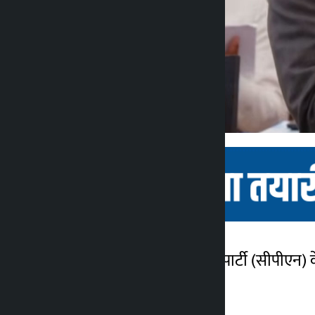
काठमांडू। नेपाल कम्युनिस्ट पार्टी (सीपी
कालोपाटी
का ध्यान आकर्षित किया है।
2 महीना ago