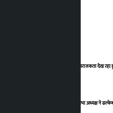
मैं ऐसी अराजकता देख रहा हू
विधानसभा अध्यक्ष ने ढल्के