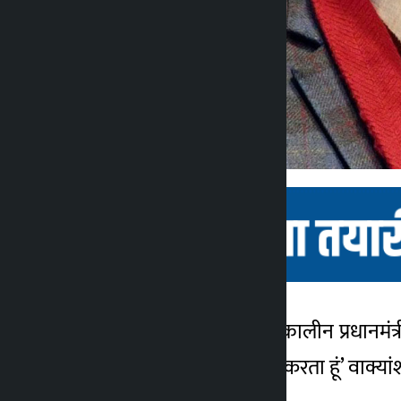
काठमांडू। सुप्रीम कोर्ट ने तत्कालीन प्रधान
कालोपाटी
की शपथ लेते समय ‘मैं वादा करता हूं’ वाक्
2 महीना ago