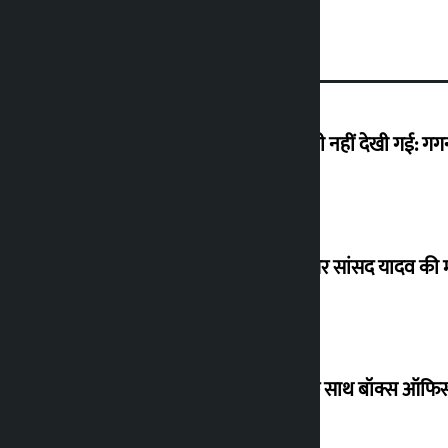
मैं ऐसी अराजकता देख रहा हूं जो देश में कभी नहीं देखी गई: ग
विधानसभा अध्यक्ष ने ढल्केबार ट्रॉमा सेंटर पर सांसद यादव क
‘गौंथली’ 17.75 करोड़ रुपये के कलेक्शन के साथ बॉक्स ऑफिस