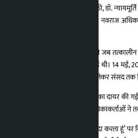
वरिष्ठ अधिवक्ता दिनेश त्रिपाठी, डॉ. न्यायमूर
राजकुमार सुवाल, न्यायमूर्ति नवराज अधिकारी
सुनाया।
तत्कालीन प्रधानमंत्री ओली ने जब तत्कालीन
की भाषा शामिल नहीं की गई थी। 14 मई, 2008
है, जिसके कारण सड़कों से लेकर संसद तक 
सुप्रीम कोर्ट में एक रिट याचिका दायर की
अनुसार शपथ ली जाए। याचिकाकर्ताओं ने तर्
ओली ने ‘मैं शपथ लेने का वादा करता हूं’ प