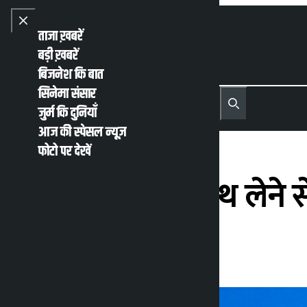
Skip to content
Close menu
ताजा ख़बरें
बड़ी ख़बरें
बिजनेश कि बात
सिनेमा संसार
नेपाली
English
जुर्म कि दुनियाँ
MENU
Recent News
Trending News
Search
Open main menu
आज की स्पेसल न्यूज़
फोटो पर देखें
पीएम ओली के शपथ लेने स
कालोपाटी
रविवार जून 14, 2026 5:57 अपराह्न