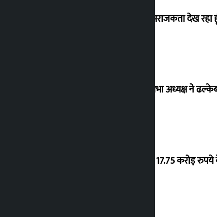
मैं ऐसी अराजकता देख रहा हू
विधानसभा अध्यक्ष ने ढल्के
‘गौंथली’ 17.75 करोड़ रुप