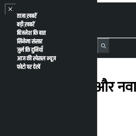
Skip to content
Close menu
ताजा ख़बरें
बड़ी ख़बरें
बिजनेश कि बात
सिनेमा संसार
नेपाली
English
जुर्म कि दुनियाँ
MENU
Recent News
Trending News
Search
Open main menu
आज की स्पेसल न्यूज़
फोटो पर देखें
विज्ञान, प्रौद्योगिकी और नव
शुरू की
कालोपाटी
गुरूवार जून 11, 2026 10:08 पूर्वाह्न