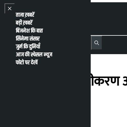
Skip to content
Close menu
ताजा ख़बरें
बड़ी ख़बरें
बिजनेश कि बात
सिनेमा संसार
नेपाली
English
जुर्म कि दुनियाँ
MENU
Recent News
Trending News
Search
Open main menu
आज की स्पेसल न्यूज़
फोटो पर देखें
विदेश मंत्री का स्पष्टीकरण अस
खिलाफ : हमाल
कालोपाटी
बुधवार जून 10, 2026 6:06 अपराह्न