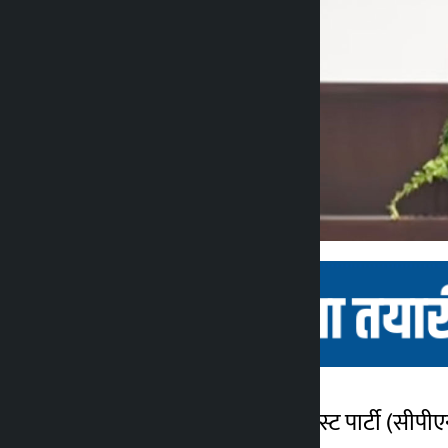
काठमांडू। नेपाल की कम्युनिस्ट पार्टी (सीपीए
कालोपाटी