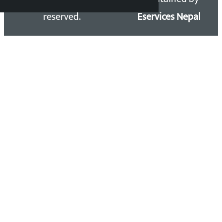
reserved.
Eservices Nepal