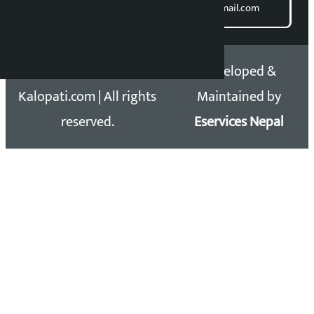
Email: kalopatinews@gmail.com
Copyright 2026 ©
Developed &
Kalopati.com | All rights
Maintained by
reserved.
Eservices Nepal