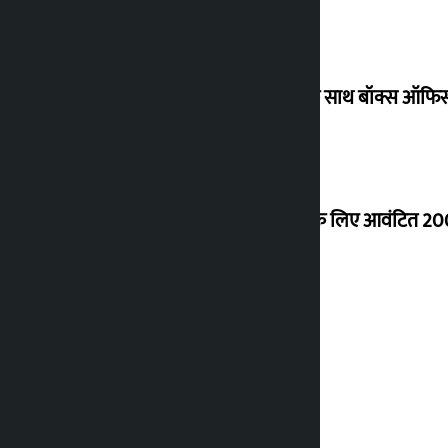
‘गौंथली’ 17.75 करोड़ रुपये के कलेक्शन के साथ बॉक्स ऑफिस
शेखर ने कोईराला आवास के नवीनीकरण के लिए आवंटित 200
शुक्रवार को सोने की कीमत कितनी बढ़ी?