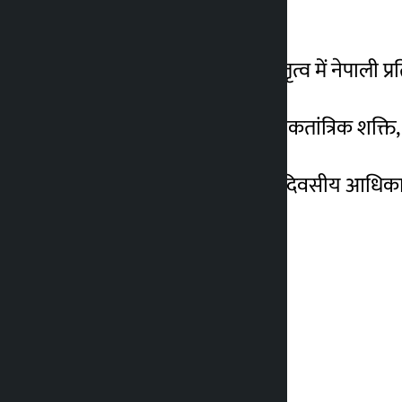
राजनीतिक बैठकें करेगा।
2 महीना ago
पार्टी अध्यक्ष लामिछाने के नेतृत्व में नेपा
बैठक के दौरान, दोनों पक्ष लोकतांत्रिक शक्त
लामिछाने सोमवार को पांच दिवसीय आधिकारि