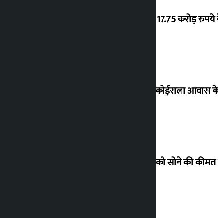
‘गौंथली’ 17.75 करोड़ रुप
शेखर ने कोईराला आवास क
शुक्रवार को सोने की कीमत