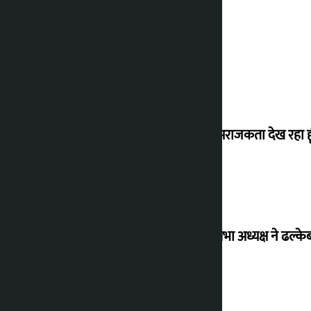
मैं ऐसी अराजकता देख रहा हू
विधानसभा अध्यक्ष ने ढल्के