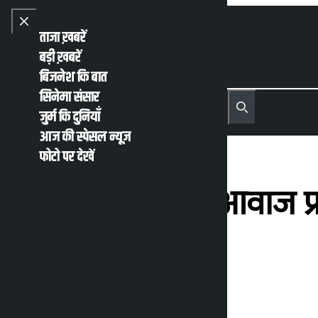
Skip to content
Close menu
ताजा ख़बरें
बड़ी ख़बरें
बिजनेश कि बात
सिनेमा संसार
नेपाली
English
जुर्म कि दुनियाँ
MENU
Recent News
Trending News
Search
Open main menu
आज की स्पेसल न्यूज़
फोटो पर देखें
संसद में लोगों की आवाज प
चाहिए: सांसद राय
कालोपाटी
रविवार मई 31, 2026 2:58 अपराह्न