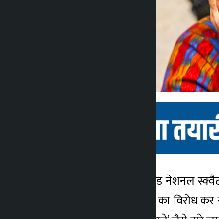
काठमांडू। काठमांडू: यूनाइटेड नेशनल स्क्वैटर्
कालोपाटी
बालेन शाह के डोजर आतंक का विरोध कर रहा
3 महीना ago