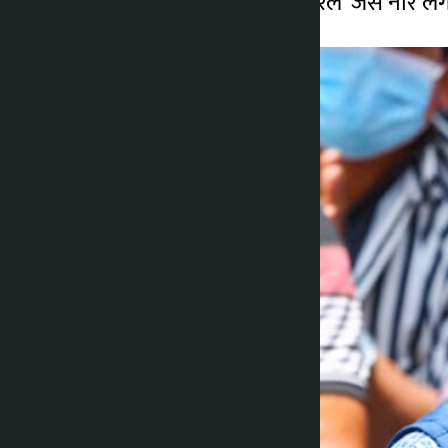
‘बालें तेरो पराले दुख पायो सरले’ जैसे नारे ल