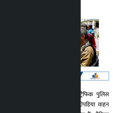
कालोपाटी
रविवार मई 10, 2026 1:09 अपराह्न
काठमांडू। काठमांडू वैली ट्रैफिक पुलिस
कालोपाटी
कार्यालय ने चोरी के 65 दोपहिया वाहन
3 महीना ago