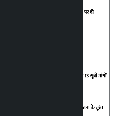
हिलसाइड कॉलेज में .NET और Umbraco पर दो
दिवसीय कार्यशाला आयोजित की गई
विश्वविद्यालय में कब सुधार होगा?
संयुक्त हिंदू मोर्चा और गृह मंत्री सूदन गुरुंग ने 13 सूत्री मांगों
के ज्ञापन पत्र पर हस्ताक्षर किए
अमरेश कुमार सिंह पूछते हैं, “मधेस में एक घटना के तुरंत
बाद हमें गोली क्यों चलानी चाहिए?”