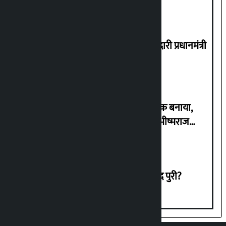
सुनसरी कांड में 4 लोगों की हत्या की जिम्मेदारी प्रधानमंत्री
और गृह मंत्री को लेनी चाहिए: यूएमएल
‘सरकार ने अवैध कब्जा करने वालों को बंधक बनाया,
बुलडोजरों ने विश्वास को चकनाचूर किया’: भीष्मराज
अंगदेम्बे
श्रावण 15: खीर खाता दिवस या अन्नब्रह्म याद पुरी?
एप डाउनलोड गर्नुहोस्