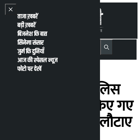
Skip to content
Close menu
ताजा ख़बरें
बड़ी ख़बरें
बिजनेश कि बात
सिनेमा संसार
नेपाली
English
जुर्म कि दुनियाँ
MENU
Recent News
Trending News
Search
Open main menu
आज की स्पेसल न्यूज़
फोटो पर देखें
काठमांडू ट्रैफिक पुलिस
कार्यालय ने चोरी किए गए
65 दोपहिया वाहन लौटाए