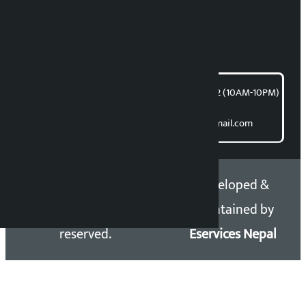
विष्णु आचार्य
लेख और विचार कें लिए:
article@kalopati.com
समाचार डेस्क : 9851406252 (10AM-10PM)
सिधी संपर्क के लिए
Email: kalopatinews@gmail.com
Copyright 2026 ©
Developed &
Kalopati.com | All rights
Maintained by
reserved.
Eservices Nepal