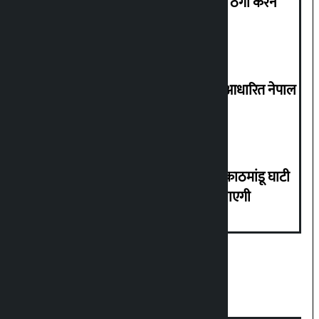
कनाडा भेजने के नाम पर 37 लाख रुपये की ठगी करने
वाला गिरफ्तार
आइए समानता और विविधता में एकता पर आधारित नेपाल
का निर्माण करें: कुलमन घिसिंग
रसोई गैस की कालाबाजारी रोकने के लिए काठमांडू घाटी
के डिपो में सादे कपड़ों में पुलिस तैनात की जाएगी
ट्रेंडिंग न्यूज़