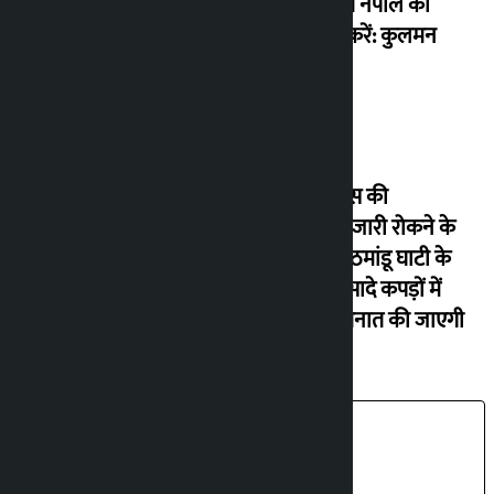
आधारित नेपाल का
निर्माण करें: कुलमन
घिसिंग
रसोई गैस की
कालाबाजारी रोकने के
लिए काठमांडू घाटी के
डिपो में सादे कपड़ों में
पुलिस तैनात की जाएगी
ताजा ख़बरें