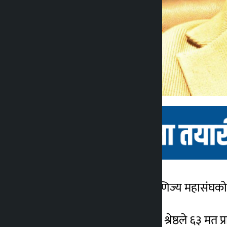
काठमाडौं । नेपाल उद्योग वाणिज्य महासंघको व
कालोपाटी
3 महीना ago
महासंघमा सम्पन्न निर्वाचनमा श्रेष्ठले ६३ मत प्