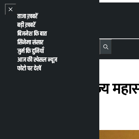
Skip to content
Close menu
ताजा ख़बरें
बड़ी ख़बरें
बिजनेश कि बात
सिनेमा संसार
नेपाली
English
जुर्म कि दुनियाँ
MENU
Recent News
Trending News
Search
Open main menu
आज की स्पेसल न्यूज़
फोटो पर देखें
नेपाल उद्योग वाणिज्य महासं
कालोपाटी
बुधवार मई 6, 2026 10:04 पूर्वाह्न