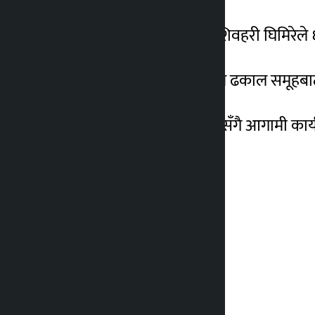
उनका निकटतम प्रतिस्पर्धी शिवहरी घिमिरेले ६
श्रेष्ठ वर्तमान उपाध्यक्ष हेमराज ढकाल समूहबा
महासंघको नयाँ नेतृत्व चयनसँगै आगामी कार्यद