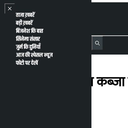
Skip to content
Close menu
ताजा ख़बरें
बड़ी ख़बरें
बिजनेश कि बात
सिनेमा संसार
नेपाली
English
जुर्म कि दुनियाँ
MENU
Recent News
Trending News
Search
Open main menu
आज की स्पेसल न्यूज़
फोटो पर देखें
सुप्रीम कोर्ट ने अवैध कब
जवाब मांगा
कालोपाटी
मंगलवार मई 5, 2026 1:31 अपराह्न