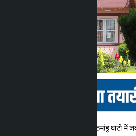
काठमांडू। सुप्रीम कोर्ट ने काठमांडू घाटी म
कालोपाटी