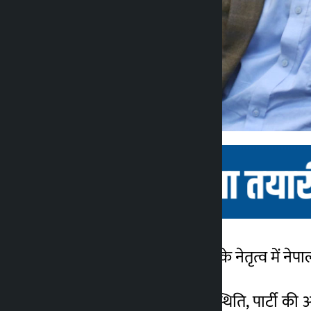
काठमांडू। शेर बहादुर देउबा के नेतृत्व में नेपाल
कालोपाटी
3 महीना ago
बैठक में ताजा राजनीतिक स्थिति, पार्टी की आ