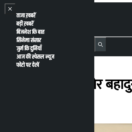
Skip to content
Close menu
ताजा ख़बरें
बड़ी ख़बरें
बिजनेश कि बात
सिनेमा संसार
नेपाली
English
जुर्म कि दुनियाँ
MENU
Recent News
Trending News
Search
Open main menu
आज की स्पेसल न्यूज़
फोटो पर देखें
नेपाली कांग्रेस के शेर बहाद
कालोपाटी
मंगलवार अप्रैल 28, 2026 1:33 अपराह्न