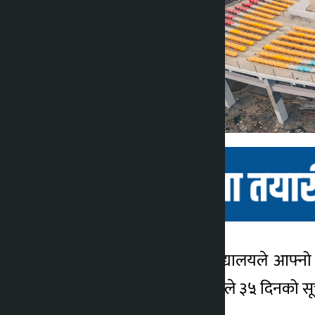
काठमाडौं । त्रिभुवन विश्वविद्यालयले आफ्न
कालोपाटी
ल्याउन गत ४ वैशाखमा त्रिविले ३५ दिनको सू
3 महीना ago