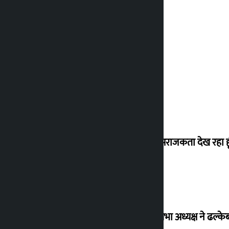
मैं ऐसी अराजकता देख रहा हू
विधानसभा अध्यक्ष ने ढल्के