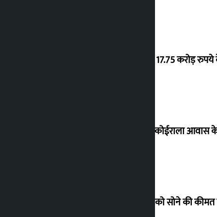
‘गौंथली’ 17.75 करोड़ रुप
शेखर ने कोईराला आवास क
शुक्रवार को सोने की कीमत