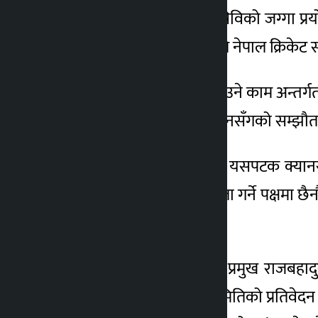
३५ दिने सूचनापछि जसले त्रिविको जग्गा प्रयोग
सामान्य प्रशासन महाशाखाले नेपाल क्रिकेट 
‘अतिक्रमित जग्गा फिर्ता ल्याउने काम अन्त
अनलाइनखबरसँग भने, ‘क्यानसँगको सम्झौता
एक पदाधिकारीका अनुसार, यसपटक क्यानसँग स
भएको छ । यसपटक सम्झौैता गर्ने पक्षमा छैन
हो ।’
सामान्य प्रशासन महाशाखा प्रमुख राजबहा
अनुसार, जग्गा खोजबिन समितिको प्रतिवेदन 