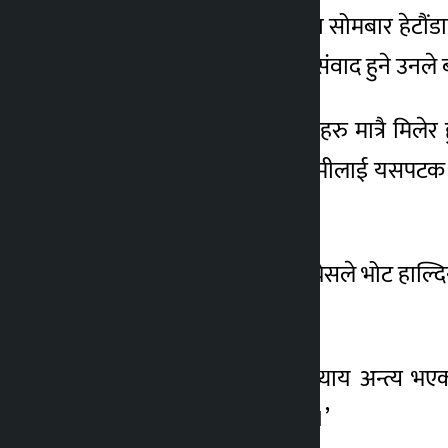
बागमतीको चुनावी समीक्षामा सोमबार हेटौंडाम
एकताका लागि नेताहरुसँग संवाद हुने उनले 
‘पार्टीभित्र बस्दै आएका हामीहरु मात्रै मिले
लाखौं समर्थक हुनुहुन्छ । हामीलाई यसपटक भो
पनि पार्टीमा जोड्नुपर्ने छ ।’
पार्टीको सदस्यता लिएर कांग्रेसले भोट हाल्
।
पार्टीभित्र अब विवादको अध्याय अन्त्य भ
बहसलाई यही अन्त्य गर्ने हो ।’