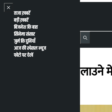
Skip to content
Close menu
ताजा ख़बरें
बड़ी ख़बरें
बिजनेश कि बात
सिनेमा संसार
नेपाली
English
जुर्म कि दुनियाँ
MENU
Recent News
Trending News
Search
Open main menu
आज की स्पेसल न्यूज़
फोटो पर देखें
‘पार्टीमा सबैलाई मिलाउने म
कालोपाटी
सोमवार अप्रैल 20, 2026 6:00 अपराह्न