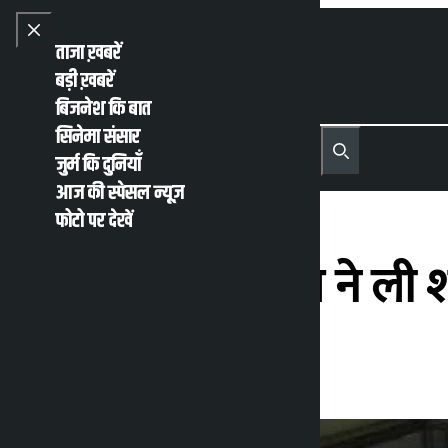
Skip to content
Close menu
ताजा ख़बरें
बड़ी ख़बरें
बिजनेश कि बात
सिनेमा संसार
नेपाली
English
जुर्म कि दुनियाँ
MENU
Recent News
Trending News
Search
Open main menu
आज की स्पेसल न्यूज़
फोटो पर देखें
स्पीकर डीपी अर्याल ने ली 
कालोपाटी
रविवार अप्रैल 5, 2026 5:20 अपराह्न