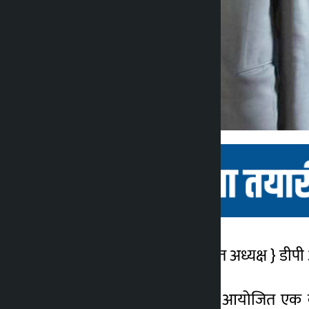
का उपयोग करें। नवनिर्वाचित अध्यक्ष
} डीपी
कालोपाटी
4 महीना ago
संघीय संसद सचिवालय में आयोजित एक कार्य