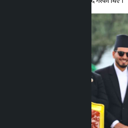
र सात जना ब्राह्मणले शंखनाद गरेका थिए ।