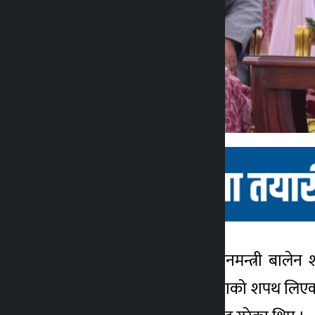
काठमाडौं । नवनियुक्त प्रधानमन्त्री बाले
कालोपाटी
उनीहरुले पद तथा गोपनीयताको शपथ लिएका 
4 महीना ago