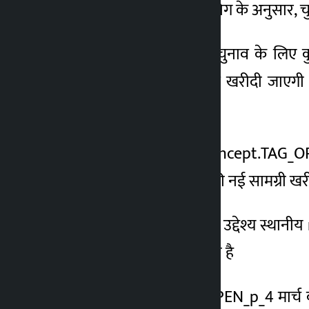
नीति अपनाई है। चुनाव आयोग के अनुसार, चुना
6 महीना ago
चुनाव आयोग के अनुसार, चुनाव के लिए कुल
level.TAG_OPEN_p_7 से खरीदी जाएगी आयोग
जाएंगे।
उन्होंने कहा कि ‘जी2जी’ concept.TAG_OP
लगभग 6.75 करोड़ रुपये की नई सामग्री खरी
आयोग ने कहा है कि इसका उद्देश्य स्थानी
उत्पादन को प्रोत्साहित करना है
चुनाव आयोग ने 4.TAG_OPEN_p_4 मार्च को 