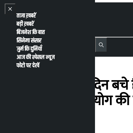
Skip to content
Close menu
ताजा ख़बरें
बड़ी ख़बरें
बिजनेश कि बात
सिनेमा संसार
नेपाली
English
जुर्म कि दुनियाँ
MENU
Recent News
Trending News
Search
Open main menu
आज की स्पेसल न्यूज़
फोटो पर देखें
चुनाव के लिए 35 दिन बचे है
करने की चुनाव आयोग की 
कालोपाटी
गुरूवार जनवरी 29, 2026 11:07 पूर्वाह्न