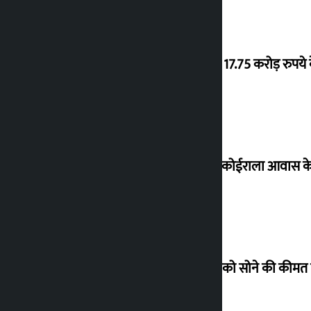
‘गौंथली’ 17.75 करोड़ रुप
शेखर ने कोईराला आवास क
शुक्रवार को सोने की कीमत